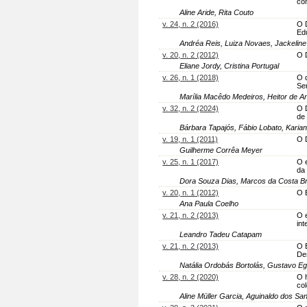
co
Aline Aride, Rita Couto
v. 24, n. 2 (2016)
O 
Ed
Andréa Reis, Luiza Novaes, Jackeline
v. 20, n. 2 (2012)
O 
Eliane Jordy, Cristina Portugal
v. 26, n. 1 (2018)
O 
Se
Marília Macêdo Medeiros, Heitor de A
v. 32, n. 2 (2024)
O 
de
Bárbara Tapajós, Fábio Lobato, Karia
v. 19, n. 1 (2011)
O 
Guilherme Corrêa Meyer
v. 25, n. 1 (2017)
O 
da
Dora Souza Dias, Marcos da Costa B
v. 20, n. 1 (2012)
O 
Ana Paula Coelho
v. 21, n. 2 (2013)
O e
int
Leandro Tadeu Catapam
v. 21, n. 2 (2013)
O E
De
Natália Ordobás Bortolás, Gustavo Egg
v. 28, n. 2 (2020)
O 
co
Aline Müller Garcia, Aguinaldo dos Sa