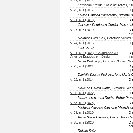
v. 29, n. 3 (2021)
O 
Fernanda Freitas Costa de Torres, Fr
v. 25, n. 1 (2017)
O 
Louise Clarissa Vendramini, Adriano
v. 21, n. 1 (2013)
O 
Glaucinei Rodrigues Corrêa, Maria Lui
v. 27, n. 3 (2019)
O 
a 
Maurício Elias Dick, Berenice Santos
v. 24, n. 1 (2016)
O 
Lucia Kratz
v. 31, n. 3 (2023): Celebrando 30
O 
Anos de Estudos em Design
fr
Maíra Woloszyn, Berenice Santos Go
v. 29, n. 1 (2021)
O 
opo
Danielle Difante Pedrozo, Ione Maria 
v. 22, n. 1 (2014)
O 
pr
Maria do Carmo Curtis, Gustavo Coss
v. 30, n. 1 (2022)
O 
Martin Lorenzo da Rocha, Felipe Pra
v. 33, n. 2 (2025)
O 
Matheus Augusto Cannone Miranda da S
v. 28, n. 1 (2020)
O 
Paula Glória Barbosa, Edson José Ca
v. 28, n. 2 (2020)
O 
con
Rejane Spitz