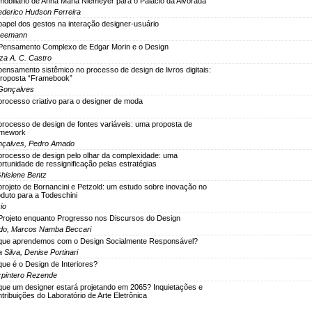
mobiliário de Anna Maria Niemeyer para o Palácio da Alvorada
ederico Hudson Ferreira
papel dos gestos na interação designer-usuário
 Heemann
Pensamento Complexo de Edgar Morin e o Design
za A. C. Castro
pensamento sistêmico no processo de design de livros digitais:
proposta “Framebook”
 Gonçalves
processo criativo para o designer de moda
processo de design de fontes variáveis: uma proposta de
amework
nçalves, Pedro Amado
processo de design pelo olhar da complexidade: uma
rtunidade de ressignificação pelas estratégias
Ghislene Bentz
projeto de Bornancini e Petzold: um estudo sobre inovação no
oduto para a Todeschini
io
Projeto enquanto Progresso nos Discursos do Design
ndo, Marcos Namba Beccari
que aprendemos com o Design Socialmente Responsável?
ilva, Denise Portinari
que é o Design de Interiores?
rpintero Rezende
que um designer estará projetando em 2065? Inquietações e
tribuições do Laboratório de Arte Eletrônica