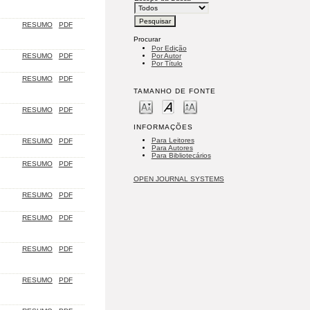
RESUMO
PDF
Procurar
Por Edição
RESUMO
PDF
Por Autor
Por Título
RESUMO
PDF
TAMANHO DE FONTE
RESUMO
PDF
INFORMAÇÕES
Para Leitores
RESUMO
PDF
Para Autores
Para Bibliotecários
RESUMO
PDF
OPEN JOURNAL SYSTEMS
RESUMO
PDF
RESUMO
PDF
RESUMO
PDF
RESUMO
PDF