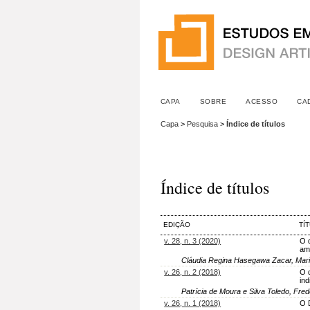
CAPA
SOBRE
ACESSO
CA
Capa
>
Pesquisa
>
Índice de títulos
Índice de títulos
EDIÇÃO
TÍ
v. 28, n. 3 (2020)
O 
am
Cláudia Regina Hasegawa Zacar, Mari
v. 26, n. 2 (2018)
O 
in
Patrícia de Moura e Silva Toledo, Fred
v. 26, n. 1 (2018)
O 