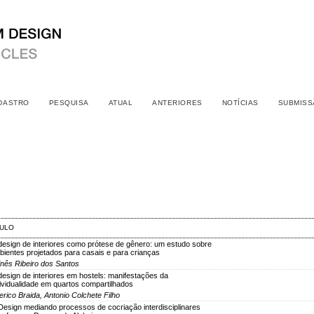
DASTRO
PESQUISA
ATUAL
ANTERIORES
NOTÍCIAS
SUBMISS
TULO
design de interiores como prótese de gênero: um estudo sobre
bientes projetados para casais e para crianças
nês Ribeiro dos Santos
design de interiores em hostels: manifestações da
dividualidade em quartos compartilhados
erico Braida, Antonio Colchete Filho
Design mediando processos de cocriação interdisciplinares