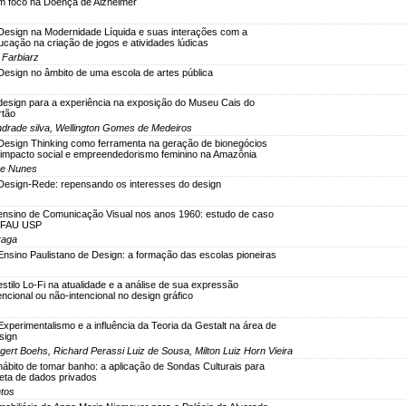
m foco na Doença de Alzheimer
Design na Modernidade Líquida e suas interações com a
ucação na criação de jogos e atividades lúdicas
 Farbiarz
Design no âmbito de uma escola de artes pública
design para a experiência na exposição do Museu Cais do
rtão
ndrade silva, Wellington Gomes de Medeiros
Design Thinking como ferramenta na geração de bionegócios
 impacto social e empreendedorismo feminino na Amazônia
ne Nunes
Design-Rede: repensando os interesses do design
ensino de Comunicação Visual nos anos 1960: estudo de caso
 FAU USP
raga
Ensino Paulistano de Design: a formação das escolas pioneiras
stilo Lo-Fi na atualidade e a análise de sua expressão
encional ou não-intencional no design gráfico
xperimentalismo e a influência da Teoria da Gestalt na área de
sign
ert Boehs, Richard Perassi Luiz de Sousa, Milton Luiz Horn Vieira
hábito de tomar banho: a aplicação de Sondas Culturais para
leta de dados privados
ntos