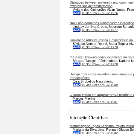
Dialogues between university and community:
towards social transformation
Viviane dos Guimarães Alvim Nunes, Fran
10.35522/eed.v32i2.1976
“Aqui não bordamos almofadas”: estereótipos
Lindsay Jemima Cresto, Maureen Schaef
10.35522/eed.v32i2.1977
Iluminação artificial urbana e experiência do 
Sílvia de Alencar Rennó, Maria Regina Álv
10.35522/eed.v32i2.1978
O Design Thinking como ferramenta na gera
Bárbara Tapajós, Fábio Lobato, Kariane 
10.35522/eed.v32i2.1979
Design com seres viventes– uma análise e pr
transespécies
Elisa Strobel do Nascimento
10.35522/eed.v32i2.1980
O scroll infinito e o arquivo: breve história 
Marcos Martins
10.35522/eed.v32i2.1981
Iniciação Científica
Metadesignde Jogos Sériosno Projeto Multidis
Mariana da Silva Lima, Rennan Gladso Sou
10.35522/eed.v32i2.1982