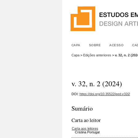
CAPA
SOBRE
ACESSO
CA
Capa
>
Edições anteriores
>
v. 32, n. 2 (202
v. 32, n. 2 (2024)
DOI:
https://doi.org/10.35522/eed.v32i2
Sumário
Carta ao leitor
Carta aos leitores
Cristina Portugal