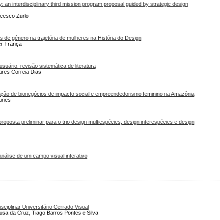
 an interdisciplinary third mission program proposal guided by strategic design
cesco Zurlo
 de gênero na trajetória de mulheres na História do Design
er França
usuário: revisão sistemática de literatura
ares Correia Dias
ção de bionegócios de impacto social e empreendedorismo feminino na Amazônia
Nunes
oposta preliminar para o trio design multiespécies, design interespécies e design
e análise de um campo visual interativo
ciplinar Universitário Cerrado Visual
sa da Cruz, Tiago Barros Pontes e Silva