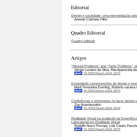
Editorial
Design e sociedade: uma intermediação pela 
Antonio Colchete Filho
Quadro Editorial
Quadro editorial
Artigos
“Wicked Problems” and “Tame Problems”: dec
Sérgio Luciano da Silva, Rita Aparecida d
10.35522/eed.v32i2.1972
Expandindo compreensões de design e mund
Marli Teresinha Everling, Roberto saraiv
10.35522/eed.v32i2.1973
Confluências e entremeios no fazer design 
Zoy Anastassakis
10.35522/eed.v32i2.1974
Realidade Virtual na avaliação da Experiênc
Laboratorial em Realidade Virtual
Rodolfo Nucci Porsani, Luis Carlos Pascho
10.35522/eed.v32i2.1975