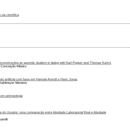
via científica
onstructing an aporetic dualism in dialog with Karl Popper and Thomas Kuhn1
a Conceição Ribeiro
o artificial com base em Hannah Arendt e Hans Jonas
a Kahlmeyer Mertens
com antropologia
ia do Usuário: uma comparação entre Atividade Laboratorial Real e Atividade
arelli