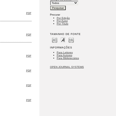
PDF
Procurar
Por Edição
Por Autor
Por Título
TAMANHO DE FONTE
PDF
INFORMAÇÕES
Para Leitores
Para Autores
PDF
Para Bibliotecários
OPEN JOURNAL SYSTEMS
PDF
PDF
PDF