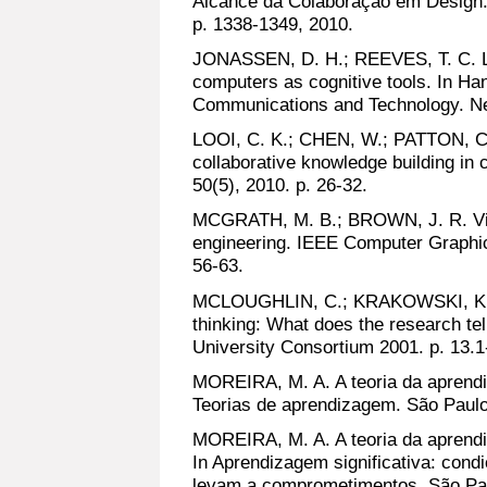
Alcance da Colaboração em Design. 
p. 1338-1349, 2010.
JONASSEN, D. H.; REEVES, T. C. Le
computers as cognitive tools. In H
Communications and Technology. Ne
LOOI, C. K.; CHEN, W.; PATTON, C. 
collaborative knowledge building in
50(5), 2010. p. 26-32.
MCGRATH, M. B.; BROWN, J. R. Visu
engineering. IEEE Computer Graphics
56-63.
MCLOUGHLIN, C.; KRAKOWSKI, K. Te
thinking: What does the research tel
University Consortium 2001. p. 13.1
MOREIRA, M. A. A teoria da aprendiz
Teorias de aprendizagem. São Paulo
MOREIRA, M. A. A teoria da aprendi
In Aprendizagem significativa: cond
levam a comprometimentos. São Paul