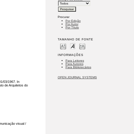
Procurar
Por Edição
Por Autor
Por Título
TAMANHO DE FONTE
INFORMAÇÕES
Para Leitores
Para Autores
Para Bibliotecários
OPEN JOURNAL SYSTEMS
1/03/1967. In
uto de Arquitetos do
unicação visual /