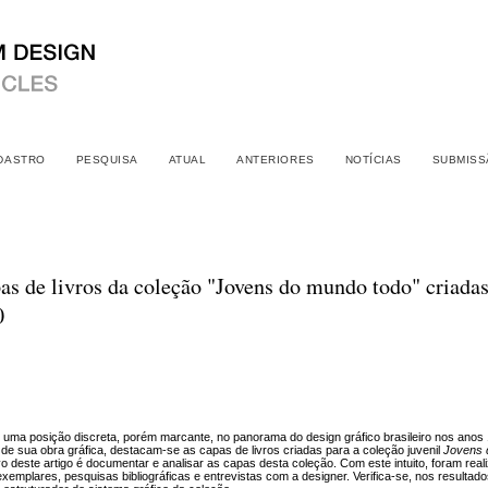
DASTRO
PESQUISA
ATUAL
ANTERIORES
NOTÍCIAS
SUBMISS
as de livros da coleção "Jovens do mundo todo" criada
0
u uma posição discreta, porém marcante, no panorama do design gráfico brasileiro nos anos
 de sua obra gráfica, destacam-se as capas de livros criadas para a coleção juvenil
Jovens 
ivo deste artigo é documentar e analisar as capas desta coleção. Com este intuito, foram re
xemplares, pesquisas bibliográficas e entrevistas com a designer. Verifica-se, nos resultad