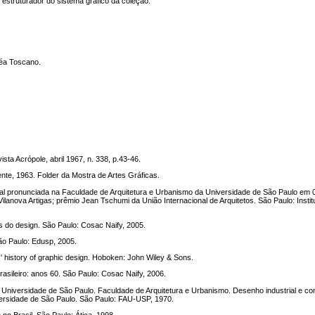
struturador do sistema gráfico da coleção.
iléa Toscano.
sta Acrópole, abril 1967, n. 338, p.43-46.
te, 1963. Folder da Mostra de Artes Gráficas.
l pronunciada na Faculdade de Arquitetura e Urbanismo da Universidade de São Paulo em 0
Vilanova Artigas; prêmio Jean Tschumi da União Internacional de Arquitetos. São Paulo: Instit
 do design. São Paulo: Cosac Naify, 2005.
ão Paulo: Edusp, 2005.
 history of graphic design. Hoboken: John Wiley & Sons.
sileiro: anos 60. São Paulo: Cosac Naify, 2006.
niversidade de São Paulo. Faculdade de Arquitetura e Urbanismo. Desenho industrial e com
ersidade de São Paulo. São Paulo: FAU-USP, 1970.
no Brasil. São Paulo: Ática, 1998.