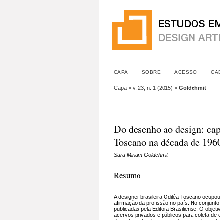
CAPA
SOBRE
ACESSO
CA
Capa
>
v. 23, n. 1 (2015)
>
Goldchmit
Do desenho ao design: cap
Toscano na década de 196
Sara Miriam Goldchmit
Resumo
A designer brasileira Odiléa Toscano ocupo
afirmação da profissão no país. No conjunto
publicadas pela Editora Brasiliense. O objet
acervos privados e públicos para coleta de e