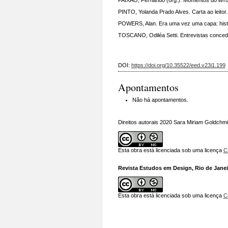
PINTO, Yolanda Prado Alves. Carta ao leitor.
POWERS, Alan. Era uma vez uma capa: história
TOSCANO, Odiléa Setti. Entrevistas concedi
DOI:
https://doi.org/10.35522/eed.v23i1.199
Apontamentos
Não há apontamentos.
Direitos autorais 2020 Sara Miriam Goldchmi
Esta obra está licenciada sob uma licença
C
Revista Estudos em Design, Rio de Janeir
Esta obra está licenciada sob uma licença
C