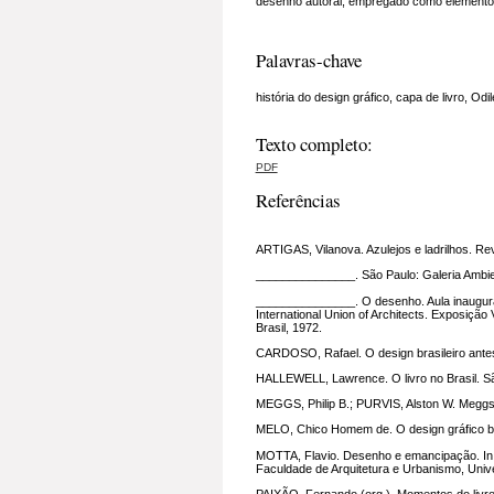
desenho autoral, empregado como elemento e
Palavras-chave
história do design gráfico, capa de livro, Od
Texto completo:
PDF
Referências
ARTIGAS, Vilanova. Azulejos e ladrilhos. Revi
_______________. São Paulo: Galeria Ambien
_______________. O desenho. Aula inaugura
International Union of Architects. Exposição 
Brasil, 1972.
CARDOSO, Rafael. O design brasileiro antes
HALLEWELL, Lawrence. O livro no Brasil. S
MEGGS, Philip B.; PURVIS, Alston W. Meggs'
MELO, Chico Homem de. O design gráfico bra
MOTTA, Flavio. Desenho e emancipação. In U
Faculdade de Arquitetura e Urbanismo, Univ
PAIXÃO, Fernando (org.). Momentos do livro 