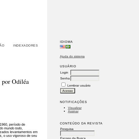
IDIOMA
ÃO
INDEXADORES
Ajuda do sistema
USUÁRIO
Login
Senha
s por Odiléa
Lembrar usuário
NOTIFICAÇÕES
Visualizar
Assinar
CONTEÚDO DA REVISTA
 1960, período de
do mundo todo
,
Pesquisa
alizados levantamentos em
os, o uso vigoroso de seu
Escopo da Busca