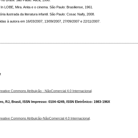
 In LOBE, Mira. Anita e o cinema. São Paulo: Brasiliense, 1961.
 ilustrada da literatura infantil. São Paulo: Cosac Naify, 2008.
das à autora em 16/03/2007, 13/09/2007, 27/09/2007 e 22/11/2007.
t
reative Commons Atribuição - NãoComercial 4.0 Internacional
.
o, RJ, Brasil, ISSN Impresso: 0104-4249, ISSN Eletrônico: 1983-196X
reative Commons Atribuição-NãoComercial 4.0 Internacional
.