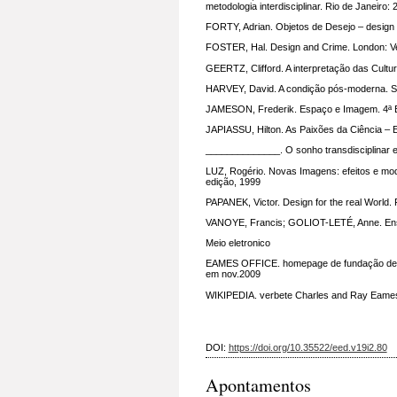
metodologia interdisciplinar. Rio de Janeiro:
FORTY, Adrian. Objetos de Desejo – design 
FOSTER, Hal. Design and Crime. London: Ve
GEERTZ, Clifford. A interpretação das Cultur
HARVEY, David. A condição pós-moderna. Sã
JAMESON, Frederik. Espaço e Imagem. 4ª Ed
JAPIASSU, Hilton. As Paixões da Ciência – E
______________. O sonho transdisciplinar e 
LUZ, Rogério. Novas Imagens: efeitos e mode
edição, 1999
PAPANEK, Victor. Design for the real World.
VANOYE, Francis; GOLIOT-LETÉ, Anne. Ensaio
Meio eletronico
EAMES OFFICE. homepage de fundação desti
em nov.2009
WIKIPEDIA. verbete Charles and Ray Eames.
DOI:
https://doi.org/10.35522/eed.v19i2.80
Apontamentos