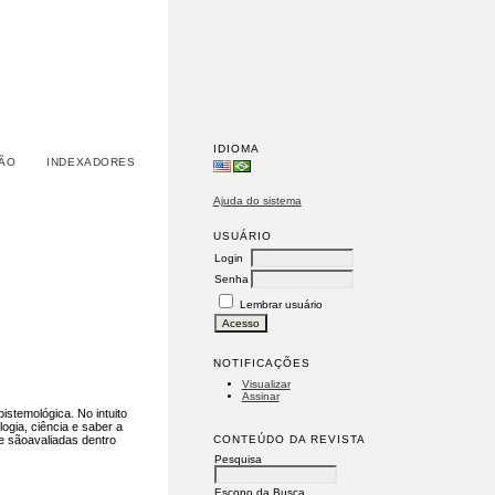
IDIOMA
ÃO
INDEXADORES
Ajuda do sistema
USUÁRIO
Login
Senha
Lembrar usuário
NOTIFICAÇÕES
Visualizar
Assinar
stemológica. No intuito
gia, ciência e saber a
CONTEÚDO DA REVISTA
me sãoavaliadas dentro
Pesquisa
Escopo da Busca