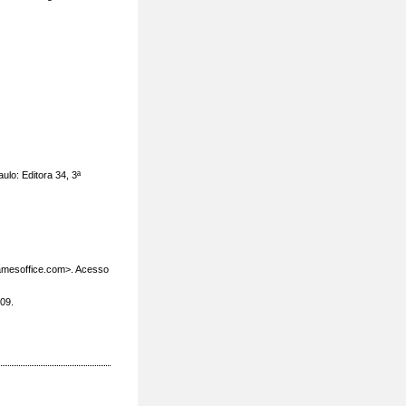
lo: Editora 34, 3ª
amesoffice.com>. Acesso
09.