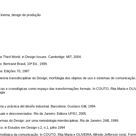
 Cinema, design de produção
the Third World. in Design Issues. Cambridge: MIT, 2004.
 Bertrand Brasil, 10ª Ed., 1999.
a: Edições 70, 1987
ia transdisciplinar do Design; morfologia dos objetos de uso e sistemas de comunicação.
s e cronológicas como espaço das transformações formais. In COUTO, Rita Maria e OLIVE
ogia
 y práctica del diseño industrial. Barcelona: Gustavo Gilli, 1994.
uais e desconectados. Rio de Janeiro: Editora UFRJ, 2005.
rmas do Design: por uma metodologia interdisciplinar. Rio de Janeiro: 2AB, 1999.
 in Estudos em Design v.2, n.1, julho 1994
mológica da comunicação. In COUTO, Rita Maria e OLIVEIRA, Alfredo Jefferson (org). For