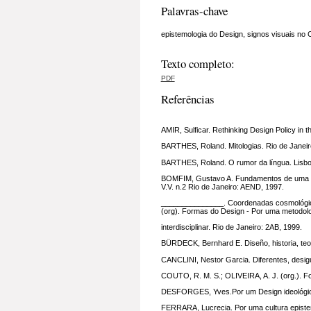
Palavras-chave
epistemologia do Design, signos visuais no
Texto completo:
PDF
Referências
AMIR, Sulficar. Rethinking Design Policy in 
BARTHES, Roland. Mitologias. Rio de Janeiro:
BARTHES, Roland. O rumor da língua. Lisbo
BOMFIM, Gustavo A. Fundamentos de uma teor
V.V. n.2 Rio de Janeiro: AEND, 1997.
_______________. Coordenadas cosmológica
(org). Formas do Design - Por uma metodol
interdisciplinar. Rio de Janeiro: 2AB, 1999.
BÜRDECK, Bernhard E. Diseño, historia, teoria
CANCLINI, Nestor Garcia. Diferentes, desig
COUTO, R. M. S.; OLIVEIRA, A. J. (org.). Fo
DESFORGES, Yves.Por um Design ideológico.
FERRARA, Lucrecia. Por uma cultura episte