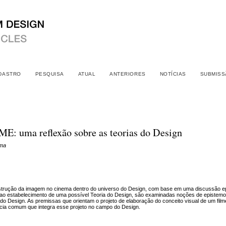
DASTRO
PESQUISA
ATUAL
ANTERIORES
NOTÍCIAS
SUBMISS
ma reflexão sobre as teorias do Design
ima
strução da imagem no cinema dentro do universo do Design, com base em uma discussão epi
 ao estabelecimento de uma possível Teoria do Design, são examinadas noções de epistemolo
s do Design. As premissas que orientam o projeto de elaboração do conceito visual de um fil
cia comum que integra esse projeto no campo do Design.