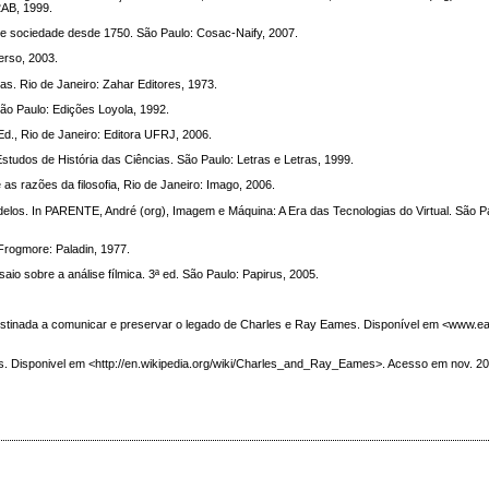
 2AB, 1999.
e sociedade desde 1750. São Paulo: Cosac-Naify, 2007.
rso, 2003.
as. Rio de Janeiro: Zahar Editores, 1973.
o Paulo: Edições Loyola, 1992.
., Rio de Janeiro: Editora UFRJ, 2006.
studos de História das Ciências. São Paulo: Letras e Letras, 1999.
as razões da filosofia, Rio de Janeiro: Imago, 2006.
los. In PARENTE, André (org), Imagem e Máquina: A Era das Tecnologias do Virtual. São Pau
 Frogmore: Paladin, 1977.
 sobre a análise fílmica. 3ª ed. São Paulo: Papirus, 2005.
nada a comunicar e preservar o legado de Charles e Ray Eames. Disponível em <www.e
 Disponivel em <http://en.wikipedia.org/wiki/Charles_and_Ray_Eames>. Acesso em nov. 20