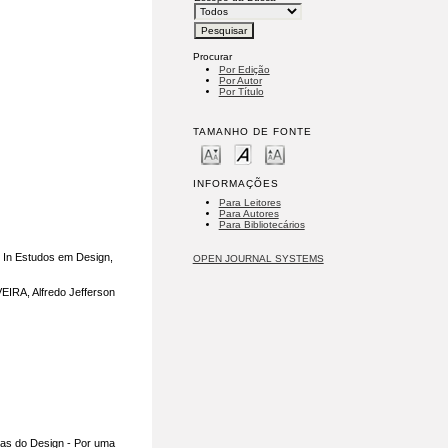
Procurar
Por Edição
Por Autor
Por Título
TAMANHO DE FONTE
INFORMAÇÕES
Para Leitores
Para Autores
Para Bibliotecários
 In Estudos em Design,
OPEN JOURNAL SYSTEMS
IRA, Alfredo Jefferson
mas do Design - Por uma