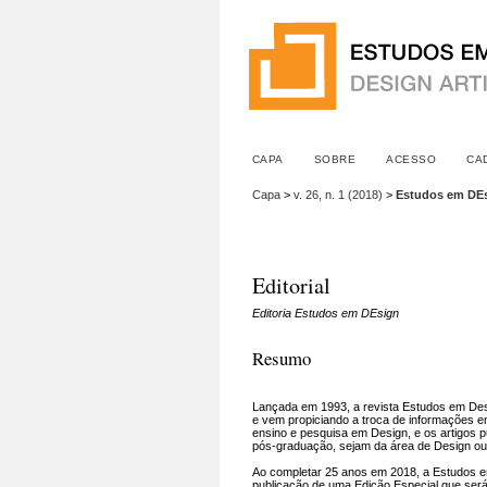
CAPA
SOBRE
ACESSO
CA
Capa
>
v. 26, n. 1 (2018)
>
Estudos em DE
Editorial
Editoria Estudos em DEsign
Resumo
Lançada em 1993, a revista Estudos em Desig
e vem propiciando a troca de informações en
ensino e pesquisa em Design, e os artigos p
pós-graduação, sejam da área de Design ou
Ao completar 25 anos em 2018, a Estudos em 
publicação de uma Edição Especial que será d