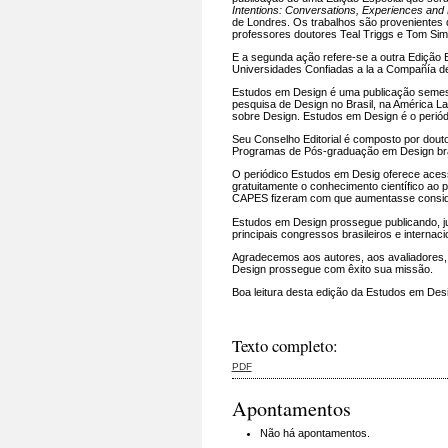
Intentions: Conversations, Experiences an
de Londres. Os trabalhos são provenientes 
professores doutores Teal Triggs e Tom Si
E a segunda ação refere-se a outra Edição 
Universidades Confiadas a la a Compañía d
Estudos em Design é uma publicação semestr
pesquisa de Design no Brasil, na América La
sobre Design. Estudos em Design é o peri
Seu Conselho Editorial é composto por dou
Programas de Pós-graduação em Design bras
O periódico Estudos em Desig oferece acesso
gratuitamente o conhecimento científico ao 
CAPES fizeram com que aumentasse conside
Estudos em Design prossegue publicando, j
principais congressos brasileiros e internaci
Agradecemos aos autores, aos avaliadores, a
Design prossegue com êxito sua missão.
Boa leitura desta edição da Estudos em Desi
Texto completo:
PDF
Apontamentos
Não há apontamentos.