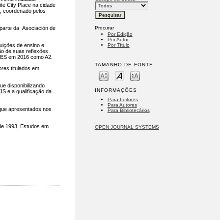
te City Place na cidade
t, coordenado pelos
Procurar
 parte da Asociación de
Por Edição
Por Autor
uições de ensino e
Por Título
ão de suas reflexões
APES em 2016 como A2.
TAMANHO DE FONTE
res titulados em
ue disponibilizando
INFORMAÇÕES
S e a qualificação da
Para Leitores
Para Autores
que apresentados nos
Para Bibliotecários
sde 1993, Estudos em
OPEN JOURNAL SYSTEMS