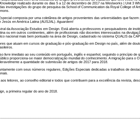
d Knowledge
realizado durante os dias 5 a 12 de dezembro de 2017 na Westworks | Unit 3 Whi
das investigações do grupo de pesquisa da School of Communication da Royal College of Ar
mmons.
Especial composta por uma coletânea de artigos provenientes das universidades que fazem
e Jesús en América Latina (AUSJAL). Aguardem!
al da Associação Estudos em Design. Está aberta a professores e pesquisadores de instit
tina ou em outros continentes, além de profissionais não docentes interessados na divulgaç
ódico nacional mais bem pontuado na área de Design, cadastrado no sistema QUALIS da C
tores que atuam em cursos de graduação e pós-graduação em Design no país, além de douto
ileiros.
 livre imediato ao seu conteúdo em português, inglês e espanhol, seguindo o princípio de q
público proporciona-se maior democratização mundial do conhecimento. A migração para o OJ
ravelmente a quantidade de submissão de artigos de 2017 para 2018.
untamente com seus números regulares, Edições Especiais dedicadas a trabalhos de desta
onais.
os leitores, ao conselho editorial e todos que contribuem para a excelência da revista, de
gn, a primeira regular do ano de 2018.