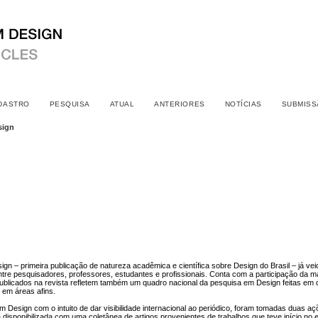
DASTRO
PESQUISA
ATUAL
ANTERIORES
NOTÍCIAS
SUBMISS
sign
n – primeira publicação de natureza acadêmica e científica sobre Design do Brasil – já vei
tre pesquisadores, professores, estudantes e profissionais. Conta com a participação da mai
ublicados na revista refletem também um quadro nacional da pesquisa em Design feitas em d
 em áreas afins.
Design com o intuito de dar visibilidade internacional ao periódico, foram tomadas duas açõ
isponibilizada com uma coletânea de artigos provenientes de trabalhos que teve início no ev