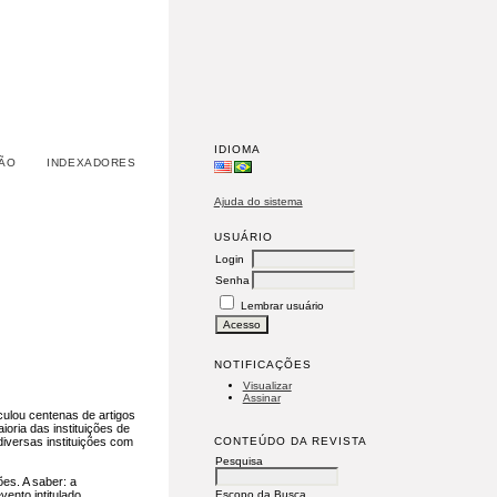
IDIOMA
ÃO
INDEXADORES
Ajuda do sistema
USUÁRIO
Login
Senha
Lembrar usuário
NOTIFICAÇÕES
Visualizar
Assinar
culou centenas de artigos
oria das instituições de
CONTEÚDO DA REVISTA
iversas instituições com
Pesquisa
es. A saber: a
Escopo da Busca
ento intitulado