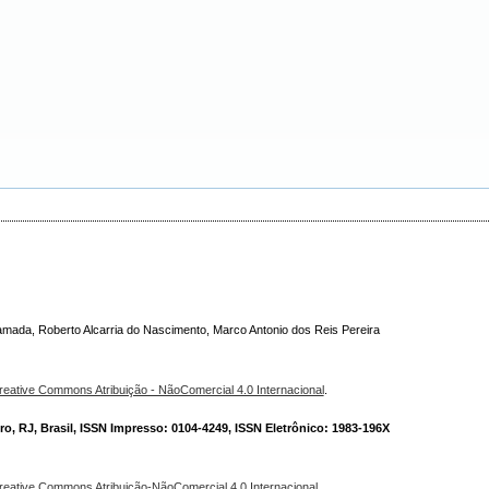
amada, Roberto Alcarria do Nascimento, Marco Antonio dos Reis Pereira
reative Commons Atribuição - NãoComercial 4.0 Internacional
.
o, RJ, Brasil, ISSN Impresso: 0104-4249, ISSN Eletrônico: 1983-196X
reative Commons Atribuição-NãoComercial 4.0 Internacional
.