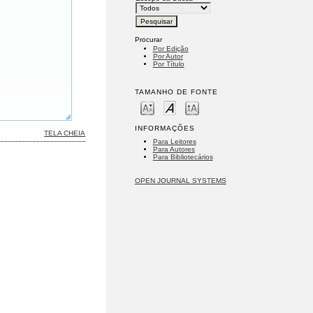
Procurar
Por Edição
Por Autor
Por Título
TAMANHO DE FONTE
INFORMAÇÕES
TELA CHEIA
Para Leitores
Para Autores
Para Bibliotecários
OPEN JOURNAL SYSTEMS