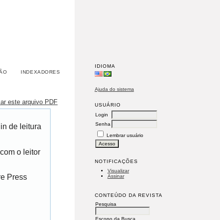
IDIOMA
ÃO
INDEXADORES
Ajuda do sistema
xar este arquivo PDF
USUÁRIO
Login
Senha
n de leitura
Lembrar usuário
com o leitor
NOTIFICAÇÕES
Visualizar
re Press
Assinar
CONTEÚDO DA REVISTA
Pesquisa
Escopo da Busca