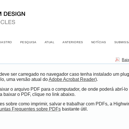
DASTRO
PESQUISA
ATUAL
ANTERIORES
NOTÍCIAS
SUBMISS
Bai
eve ser carregado no navegador caso tenha instalado um plugi
lo, uma versão atual do
Adobe Acrobat Reader
).
ixar o arquivo PDF para o computador, de onde poderá abrí-lo 
 baixar o PDF, clique no link abaixo.
s sobre como imprimir, salvar e trabalhar com PDFs, a Highwi
untas Frequentes sobre PDFs
bastante útil.