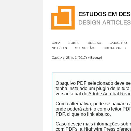
CAPA
SOBRE
ACESSO
CADASTRO
NOTÍCIAS
SUBMISSÃO
INDEXADORES
Capa
>
v. 25, n. 1 (2017)
>
Beccari
O arquivo PDF selecionado deve se
tenha instalado um plugin de leitur
versão atual do
Adobe Acrobat Read
Como alternativa, pode-se baixar o
onde poderá abrí-lo com o leitor PDF
PDF, clique no link abaixo.
Caso deseje mais informações sobre 
com PDFs, a Highwire Press ofere