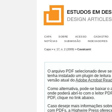
CAPA
SOBRE
ACESSO
CADASTRO
NOTÍCIAS
SUBMISSÃO
INDEXADORES
Capa
>
v. 17, n. 2 (2009)
>
Cavalcanti
O arquivo PDF selecionado deve se
tenha instalado um plugin de leitur
versão atual do
Adobe Acrobat Read
Como alternativa, pode-se baixar o
onde poderá abrí-lo com o leitor PDF
PDF, clique no link abaixo.
Caso deseje mais informações sobre 
com PDFs, a Highwire Press ofere