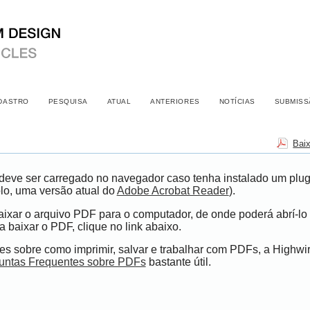
DASTRO
PESQUISA
ATUAL
ANTERIORES
NOTÍCIAS
SUBMISS
Bai
eve ser carregado no navegador caso tenha instalado um plugi
lo, uma versão atual do
Adobe Acrobat Reader
).
ixar o arquivo PDF para o computador, de onde poderá abrí-lo 
 baixar o PDF, clique no link abaixo.
s sobre como imprimir, salvar e trabalhar com PDFs, a Highwi
untas Frequentes sobre PDFs
bastante útil.