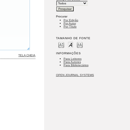
Procurar
Por Edição
Por Autor
Por Título
TAMANHO DE FONTE
INFORMAÇÕES
TELA CHEIA
Para Leitores
Para Autores
Para Bibliotecários
OPEN JOURNAL SYSTEMS