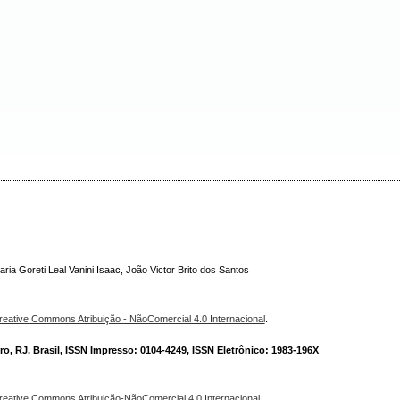
ria Goreti Leal Vanini Isaac, João Victor Brito dos Santos
reative Commons Atribuição - NãoComercial 4.0 Internacional
.
o, RJ, Brasil, ISSN Impresso: 0104-4249, ISSN Eletrônico: 1983-196X
reative Commons Atribuição-NãoComercial 4.0 Internacional
.