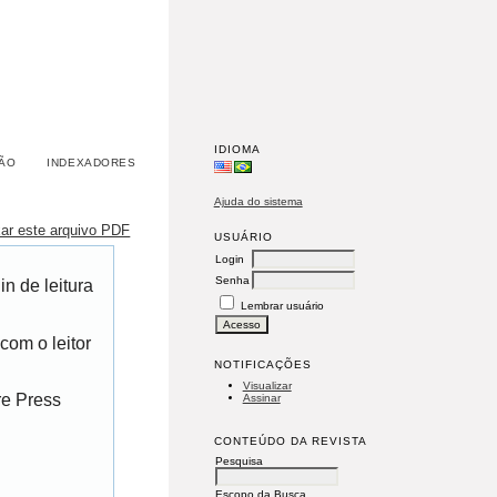
IDIOMA
ÃO
INDEXADORES
Ajuda do sistema
xar este arquivo PDF
USUÁRIO
Login
Senha
n de leitura
Lembrar usuário
com o leitor
NOTIFICAÇÕES
Visualizar
re Press
Assinar
CONTEÚDO DA REVISTA
Pesquisa
Escopo da Busca