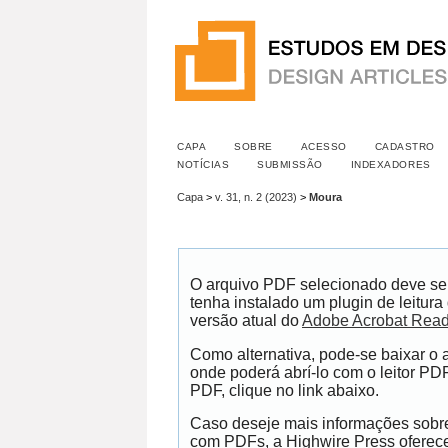
CAPA
SOBRE
ACESSO
CADASTRO
NOTÍCIAS
SUBMISSÃO
INDEXADORES
Capa
>
v. 31, n. 2 (2023)
>
Moura
O arquivo PDF selecionado deve se
tenha instalado um plugin de leitur
versão atual do
Adobe Acrobat Read
Como alternativa, pode-se baixar o
onde poderá abrí-lo com o leitor PDF
PDF, clique no link abaixo.
Caso deseje mais informações sobre 
com PDFs, a Highwire Press ofere