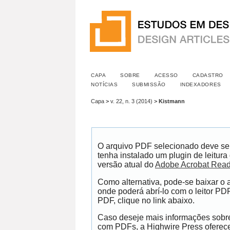
CAPA
SOBRE
ACESSO
CADASTRO
NOTÍCIAS
SUBMISSÃO
INDEXADORES
Capa
>
v. 22, n. 3 (2014)
>
Kistmann
O arquivo PDF selecionado deve se
tenha instalado um plugin de leitur
versão atual do
Adobe Acrobat Read
Como alternativa, pode-se baixar o
onde poderá abrí-lo com o leitor PDF
PDF, clique no link abaixo.
Caso deseje mais informações sobre 
com PDFs, a Highwire Press ofere